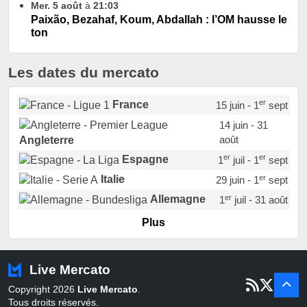
Mer. 5 août
à
21:03
Paixão, Bezahaf, Koum, Abdallah : l’OM hausse le
ton
Les dates du mercato
er
France
15 juin - 1
sept
14 juin - 31
août
Angleterre
er
er
Espagne
1
juil - 1
sept
er
Italie
29 juin - 1
sept
er
Allemagne
1
juil - 31 août
er
Portugal
1
juil - 15 sept
Plus
Pays-Bas
22 juin - 2 sept
Turquie
22 juin - 4 sept
Live Mercato
er
1
juil - 31
Copyright 2026
Live Mercato
.
août
Belgique
Tous droits réservés.