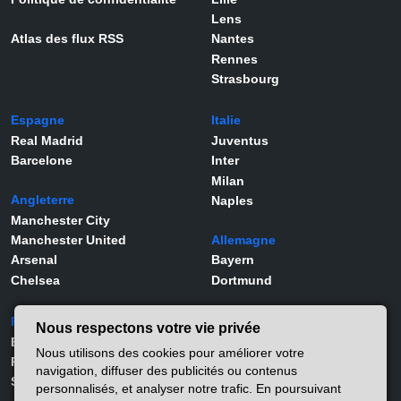
Lens
Atlas des flux RSS
Nantes
Rennes
Strasbourg
Espagne
Italie
Real Madrid
Juventus
Barcelone
Inter
Milan
Angleterre
Naples
Manchester City
Manchester United
Allemagne
Arsenal
Bayern
Chelsea
Dortmund
Portugal
Joueurs
Nous respectons votre vie privée
Benfica
Kylian Mbappé
Nous utilisons des cookies pour améliorer votre
Porto
Lamine Yamal
navigation, diffuser des publicités ou contenus
Sporting
Rodrygo
personnalisés, et analyser notre trafic. En poursuivant