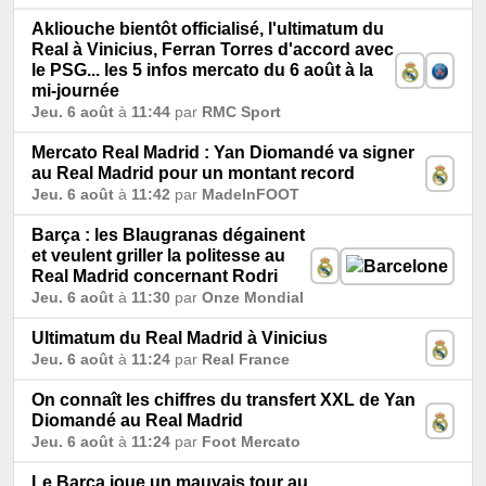
Akliouche bientôt officialisé, l'ultimatum du
Real à Vinicius, Ferran Torres d'accord avec
le PSG... les 5 infos mercato du 6 août à la
mi-journée
Jeu. 6 août
à
11:44
par
RMC Sport
Mercato Real Madrid : Yan Diomandé va signer
au Real Madrid pour un montant record
Jeu. 6 août
à
11:42
par
MadeInFOOT
Barça : les Blaugranas dégainent
et veulent griller la politesse au
Real Madrid concernant Rodri
Jeu. 6 août
à
11:30
par
Onze Mondial
Ultimatum du Real Madrid à Vinicius
Jeu. 6 août
à
11:24
par
Real France
On connaît les chiffres du transfert XXL de Yan
Diomandé au Real Madrid
Jeu. 6 août
à
11:24
par
Foot Mercato
Le Barça joue un mauvais tour au