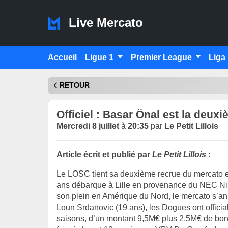
Live Mercato
Accueil
Ligue 1
Premier League
Liga
RETOUR
Officiel : Basar Önal est la deu
Mercredi 8 juillet
à
20:35
par
Le Petit Lillois
Article écrit et publié par
Le Petit Lillois
:
Le LOSC tient sa deuxième recrue du mercato est
ans débarque à Lille en provenance du NEC N
son plein en Amérique du Nord, le mercato s’ani
Loun Srdanovic (19 ans), les Dogues ont officia
saisons, d’un montant 9,5M€ plus 2,5M€ de bonus