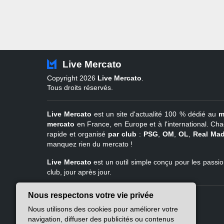
Live Mercato
Copyright 2026
Live Mercato
.
Tous droits réservés.
Live Mercato
est un site d'actualité 100 % dédié au
m
mercato
en France, en Europe et à l'international. Cha
rapide et organisé
par club
:
PSG
,
OM
,
OL
,
Real Mad
manquez rien du mercato !
Live Mercato
est un outil simple conçu pour les passion
club, jour après jour.
Nous respectons votre vie privée
Live Mercato
Ligue 1
Nous utilisons des cookies pour améliorer votre
A propos
PSG
navigation, diffuser des publicités ou contenus
Nous contacter
Marseille