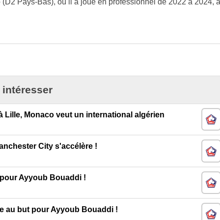
D2 Pays-Bas), où il a joué en professionnel de 2022 à 2024, 
 intéresser
 Lille, Monaco veut un international algérien
nchester City s'accélère !
 pour Ayyoub Bouaddi !
e au but pour Ayyoub Bouaddi !