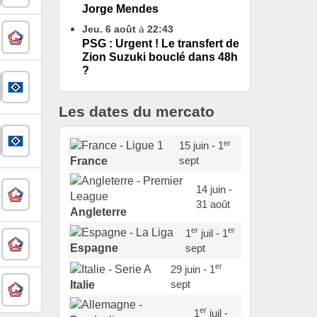
Jorge Mendes
Jeu. 6 août
à
22:43
PSG : Urgent ! Le transfert de
Zion Suzuki bouclé dans 48h
?
Les dates du mercato
er
15 juin - 1
sept
France
14 juin -
31 août
Angleterre
er
er
1
juil - 1
sept
Espagne
er
29 juin - 1
sept
Italie
er
1
juil -