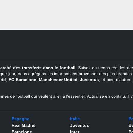
arché des transferts dans le football
. Suivez en temps réel les der
que jour, nous agrégons les informations provenant des plus grandes so
rid
,
FC Barcelone
,
Manchester United
,
Juventus
, et bien d'autres
nés de football qui veulent aller à l'essentiel. Actualisé en continu, i
Espagne
Italie
Po
Real Madrid
Juventus
Be
Barcelone
Inter
Po