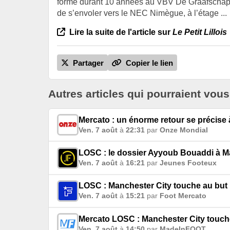
formé durant 10 années au VBV De Graafschap (
de s’envoler vers le NEC Nimègue, à l’étage ...
Lire la suite de l'article sur
Le Petit Lillois
Partager
Copier le lien
Autres articles qui pourraient vous
Mercato : un énorme retour se précise à
Ven. 7 août
à
22:31
par
Onze Mondial
LOSC : le dossier Ayyoub Bouaddi à Ma
Ven. 7 août
à
16:21
par
Jeunes Footeux
LOSC : Manchester City touche au but
Ven. 7 août
à
15:21
par
Foot Mercato
Mercato LOSC : Manchester City touch
Ven. 7 août
à
14:50
par
MadeInFOOT