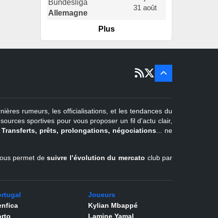
31 août
Allemagne
Plus
er
1
juil -
15 sept
Portugal
22 juin - 2
sept
Pays-Bas
22 juin - 4
sept
Turquie
nières rumeurs, les officialisations, et les tendances du
er
1
juil -
urces sportives pour vous proposer un fil d'actu clair,
31 août
.
Transferts, prêts, prolongations, négociations
... ne
Belgique
l vous permet de
suivre l’évolution du mercato
club par
rtugal
Joueurs
nfica
Kylian Mbappé
rto
Lamine Yamal