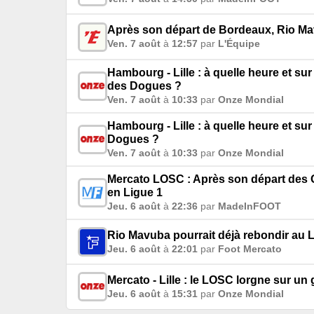
Après son départ de Bordeaux, Rio Mav
Ven. 7 août
à
12:57
par
L'Équipe
Hambourg - Lille : à quelle heure et su
des Dogues ?
Ven. 7 août
à
10:33
par
Onze Mondial
Hambourg - Lille : à quelle heure et su
Dogues ?
Ven. 7 août
à
10:33
par
Onze Mondial
Mercato LOSC : Après son départ des 
en Ligue 1
Jeu. 6 août
à
22:36
par
MadeInFOOT
Rio Mavuba pourrait déjà rebondir au
Jeu. 6 août
à
22:01
par
Foot Mercato
Mercato - Lille : le LOSC lorgne sur u
Jeu. 6 août
à
15:31
par
Onze Mondial