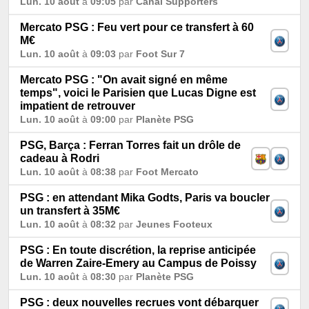
Lun. 10 août
à
09:05
par
Canal Supporters
Mercato PSG : Feu vert pour ce transfert à 60
M€
Lun. 10 août
à
09:03
par
Foot Sur 7
Mercato PSG : "On avait signé en même
temps", voici le Parisien que Lucas Digne est
impatient de retrouver
Lun. 10 août
à
09:00
par
Planète PSG
PSG, Barça : Ferran Torres fait un drôle de
cadeau à Rodri
Lun. 10 août
à
08:38
par
Foot Mercato
PSG : en attendant Mika Godts, Paris va boucler
un transfert à 35M€
Lun. 10 août
à
08:32
par
Jeunes Footeux
PSG : En toute discrétion, la reprise anticipée
de Warren Zaire-Emery au Campus de Poissy
Lun. 10 août
à
08:30
par
Planète PSG
PSG : deux nouvelles recrues vont débarquer