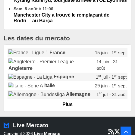
Rytting Kaneryd, tout juste arrivée à l'OL Lyonnes
Sam. 8 août
à
11:06
Manchester City a trouvé le remplaçant de
Rodri… au Barça
Les dates du mercato
er
France
15 juin - 1
sept
14 juin - 31
août
Angleterre
er
er
Espagne
1
juil - 1
sept
er
Italie
29 juin - 1
sept
er
Allemagne
1
juil - 31 août
er
Portugal
1
juil - 15 sept
Plus
Pays-Bas
22 juin - 2 sept
Turquie
22 juin - 4 sept
Live Mercato
er
1
juil - 31
Copyright 2026
Live Mercato
.