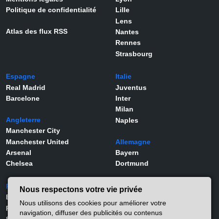
Politique de confidentialité
Lille
Lens
Atlas des flux RSS
Nantes
Rennes
Strasbourg
Espagne
Italie
Real Madrid
Juventus
Barcelone
Inter
Milan
Angleterre
Naples
Manchester City
Manchester United
Allemagne
Arsenal
Bayern
Chelsea
Dortmund
Portugal
Joueurs
Nous respectons votre vie privée
Benfica
Kylian Mbappé
Nous utilisons des cookies pour améliorer votre
Porto
Lamine Yamal
navigation, diffuser des publicités ou contenus