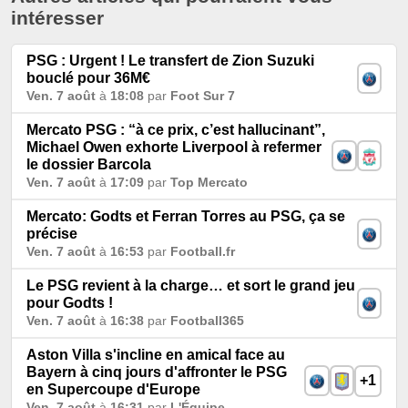
intéresser
PSG : Urgent ! Le transfert de Zion Suzuki
bouclé pour 36M€
Ven. 7 août
à
18:08
par
Foot Sur 7
Mercato PSG : “à ce prix, c’est hallucinant”,
Michael Owen exhorte Liverpool à refermer
le dossier Barcola
Ven. 7 août
à
17:09
par
Top Mercato
Mercato: Godts et Ferran Torres au PSG, ça se
précise
Ven. 7 août
à
16:53
par
Football.fr
Le PSG revient à la charge… et sort le grand jeu
pour Godts !
Ven. 7 août
à
16:38
par
Football365
Aston Villa s'incline en amical face au
Bayern à cinq jours d'affronter le PSG
+1
en Supercoupe d'Europe
Ven. 7 août
à
16:31
par
L'Équipe