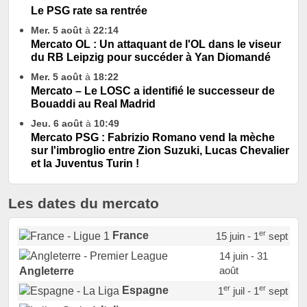
Le PSG rate sa rentrée
Mer. 5 août
à
22:14
Mercato OL : Un attaquant de l'OL dans le viseur
du RB Leipzig pour succéder à Yan Diomandé
Mer. 5 août
à
18:22
Mercato – Le LOSC a identifié le successeur de
Bouaddi au Real Madrid
Jeu. 6 août
à
10:49
Mercato PSG : Fabrizio Romano vend la mèche
sur l'imbroglio entre Zion Suzuki, Lucas Chevalier
et la Juventus Turin !
Les dates du mercato
er
France
15 juin - 1
sept
14 juin - 31
août
Angleterre
er
er
Espagne
1
juil - 1
sept