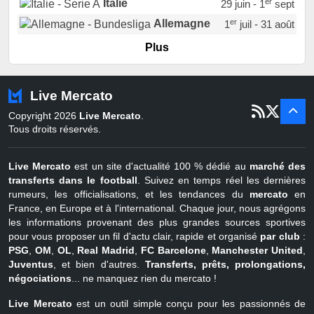
er
Italie
29 juin - 1
sept
er
Allemagne
1
juil - 31 août
er
Portugal
1
juil - 15 sept
Plus
Pays-Bas
22 juin - 2 sept
Turquie
22 juin - 4 sept
Live Mercato
er
1
juil - 31
Copyright 2026
Live Mercato
.
août
Belgique
Tous droits réservés.
Live Mercato
est un site d'actualité 100 % dédié au
marché des
transferts dans le football
. Suivez en temps réel les dernières
rumeurs, les officialisations, et les tendances du
mercato
en
France, en Europe et à l'international. Chaque jour, nous agrégons
les informations provenant des plus grandes sources sportives
pour vous proposer un fil d'actu clair, rapide et organisé
par club
:
PSG
,
OM
,
OL
,
Real Madrid
,
FC Barcelone
,
Manchester United
,
Juventus
, et bien d'autres.
Transferts, prêts, prolongations,
négociations
... ne manquez rien du mercato !
Live Mercato
est un outil simple conçu pour les passionnés de