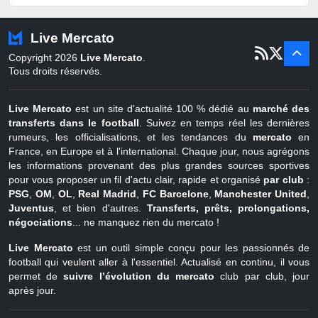
Pays-Bas
22 juin - 2 sept
Turquie
22 juin - 4 sept
Live Mercato
er
1
juil - 31
Copyright 2026
Live Mercato
.
août
Belgique
Tous droits réservés.
Live Mercato
est un site d'actualité 100 % dédié au
marché des
transferts dans le football
. Suivez en temps réel les dernières
rumeurs, les officialisations, et les tendances du
mercato
en
France, en Europe et à l'international. Chaque jour, nous agrégons
les informations provenant des plus grandes sources sportives
pour vous proposer un fil d'actu clair, rapide et organisé
par club
:
PSG
,
OM
,
OL
,
Real Madrid
,
FC Barcelone
,
Manchester United
,
Juventus
, et bien d'autres.
Transferts, prêts, prolongations,
négociations
... ne manquez rien du mercato !
Live Mercato
est un outil simple conçu pour les passionnés de
football qui veulent aller à l'essentiel. Actualisé en continu, il vous
permet de
suivre l’évolution du mercato
club par club, jour
après jour.