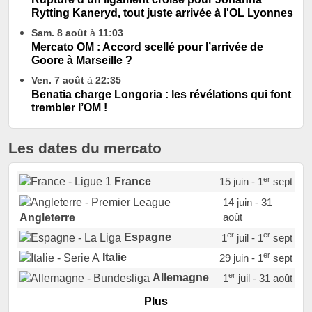
Rytting Kaneryd, tout juste arrivée à l'OL Lyonnes
Sam. 8 août
à
11:03
Mercato OM : Accord scellé pour l’arrivée de
Goore à Marseille ?
Ven. 7 août
à
22:35
Benatia charge Longoria : les révélations qui font
trembler l’OM !
Les dates du mercato
er
France
15 juin - 1
sept
14 juin - 31
août
Angleterre
er
er
Espagne
1
juil - 1
sept
er
Italie
29 juin - 1
sept
er
Allemagne
1
juil - 31 août
er
Portugal
1
juil - 15 sept
Plus