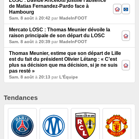
LOSC : Davide Ancelotti justifie l'absence
de Matias Fernandez-Pardo face à
Hambourg
Sam. 8 août
à
20:42
par
MadeInFOOT
Mercato LOSC : Thomas Meunier dévoile la
raison principale de son départ du LOSC
Sam. 8 août
à
20:39
par
MadeInFOOT
Thomas Meunier, estime que son départ de Lille
est du fait du président Olivier Létang : « C'est
plus sa décision que ma décision, si je ne suis
pas resté »
Sam. 8 août
à
20:13
par
L'Équipe
Tendances