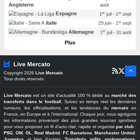
août
Angleterre
er
er
Espagne
1
juil - 1
sept
er
Italie
29 juin - 1
sept
er
Allemagne
1
juil - 31 août
er
Portugal
1
juil - 15 sept
Plus
Pays-Bas
22 juin - 2 sept
Turquie
22 juin - 4 sept
Live Mercato
er
1
juil - 31
Copyright 2026
Live Mercato
.
août
Belgique
Tous droits réservés.
Live Mercato
est un site d'actualité 100 % dédié au
marché des
transferts dans le football
. Suivez en temps réel les dernières
rumeurs, les officialisations, et les tendances du
mercato
en
France, en Europe et à l'international. Chaque jour, nous agrégons
les informations provenant des plus grandes sources sportives
pour vous proposer un fil d'actu clair, rapide et organisé
par club
:
PSG
,
OM
,
OL
,
Real Madrid
,
FC Barcelone
,
Manchester United
,
Juventus
, et bien d'autres.
Transferts, prêts, prolongations,