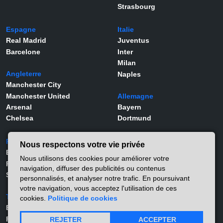
Strasbourg
Espagne
Italie
Real Madrid
Juventus
Barcelone
Inter
Milan
Angleterre
Naples
Manchester City
Manchester United
Allemagne
Arsenal
Bayern
Chelsea
Dortmund
Portugal
Joueurs
Nous respectons votre vie privée
Benfica
Kylian Mbappé
Nous utilisons des cookies pour améliorer votre
Porto
Lamine Yamal
navigation, diffuser des publicités ou contenus
Sporting
Rodrygo
personnalisés, et analyser notre trafic. En poursuivant
Vinicius Jr
votre navigation, vous acceptez l'utilisation de ces
Turquie
Viktor Gyökeres
cookies.
Politique de cookies
Besiktas
Alexander Isak
Fernerbahçe
Matthis Abline
REJETER
ACCEPTER