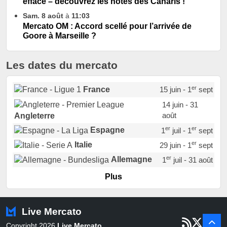
effacé – découvrez les notes des Canaris !
Sam. 8 août
à
11:03
Mercato OM : Accord scellé pour l’arrivée de
Goore à Marseille ?
Les dates du mercato
er
France
15 juin - 1
sept
14 juin - 31
août
Angleterre
er
er
Espagne
1
juil - 1
sept
er
Italie
29 juin - 1
sept
er
Allemagne
1
juil - 31 août
er
Portugal
1
juil - 15 sept
Plus
Pays-Bas
22 juin - 2 sept
Turquie
22 juin - 4 sept
Live Mercato
er
1
juil - 31
Copyright 2026
Live Mercato
.