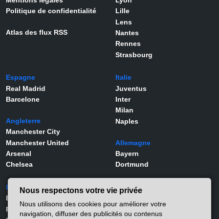
Politique de confidentialité
Lille
Lens
Atlas des flux RSS
Nantes
Rennes
Strasbourg
Espagne
Italie
Real Madrid
Juventus
Barcelone
Inter
Milan
Angleterre
Naples
Manchester City
Manchester United
Allemagne
Arsenal
Bayern
Chelsea
Dortmund
Portugal
Joueurs
Nous respectons votre vie privée
Benfica
Kylian Mbappé
Nous utilisons des cookies pour améliorer votre
Porto
Lamine Yamal
navigation, diffuser des publicités ou contenus