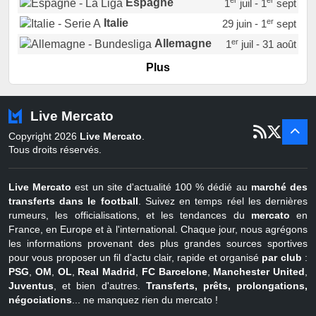
er
er
Espagne
1
juil - 1
sept
er
Italie
29 juin - 1
sept
er
Allemagne
1
juil - 31 août
er
Portugal
1
juil - 15 sept
Plus
Pays-Bas
22 juin - 2 sept
Turquie
22 juin - 4 sept
Live Mercato
er
1
juil - 31
Copyright 2026
Live Mercato
.
août
Belgique
Tous droits réservés.
Live Mercato
est un site d'actualité 100 % dédié au
marché des
transferts dans le football
. Suivez en temps réel les dernières
rumeurs, les officialisations, et les tendances du
mercato
en
France, en Europe et à l'international. Chaque jour, nous agrégons
les informations provenant des plus grandes sources sportives
pour vous proposer un fil d'actu clair, rapide et organisé
par club
:
PSG
,
OM
,
OL
,
Real Madrid
,
FC Barcelone
,
Manchester United
,
Juventus
, et bien d'autres.
Transferts, prêts, prolongations,
négociations
... ne manquez rien du mercato !