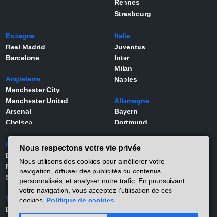
Rennes
Strasbourg
Espagne
Italie
Real Madrid
Juventus
Barcelone
Inter
Milan
Angleterre
Naples
Manchester City
Manchester United
Allemagne
Arsenal
Bayern
Chelsea
Dortmund
Portugal
Joueurs
Nous respectons votre vie privée
Benfica
Kylian Mbappé
Nous utilisons des cookies pour améliorer votre
Porto
Lamine Yamal
navigation, diffuser des publicités ou contenus
Sporting
Rodrygo
personnalisés, et analyser notre trafic. En poursuivant
Vinicius Jr
votre navigation, vous acceptez l'utilisation de ces
Turquie
Viktor Gyökeres
cookies.
Politique de cookies
Besiktas
Alexander Isak