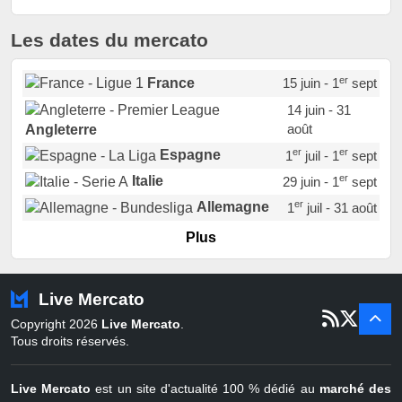
Les dates du mercato
er
France
15 juin - 1
sept
14 juin - 31
août
Angleterre
er
er
Espagne
1
juil - 1
sept
er
Italie
29 juin - 1
sept
er
Allemagne
1
juil - 31 août
er
Portugal
1
juil - 15 sept
Plus
Pays-Bas
22 juin - 2 sept
Turquie
22 juin - 4 sept
Live Mercato
er
1
juil - 31
Copyright 2026
Live Mercato
.
août
Belgique
Tous droits réservés.
Live Mercato
est un site d'actualité 100 % dédié au
marché des