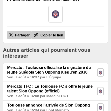
Partager
Copier le lien
Autres articles qui pourraient vous
intéresser
Mercato : Toulouse officialise la signature du
jeune Suédois Sion Oppong jusqu'en 2030
Ven. 7 août
à
16:37
par
L'Équipe
Mercato TFC : Le Toulouse FC s'offre le jeune
talent Sion Oppong (officiel)
Ven. 7 août
à
16:08
par
MadeInFOOT
Toulouse annonce l’arrivée de Sion Oppong
Ven. 7 août
à
15:34
par
Foot Mercato