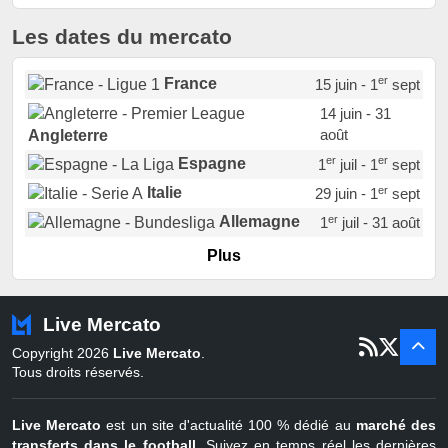
Les dates du mercato
er
France
15 juin - 1
sept
14 juin - 31
août
Angleterre
er
er
Espagne
1
juil - 1
sept
er
Italie
29 juin - 1
sept
er
Allemagne
1
juil - 31 août
er
Portugal
1
juil - 15 sept
Plus
Pays-Bas
22 juin - 2 sept
Turquie
22 juin - 4 sept
Live Mercato
er
1
juil - 31
Copyright 2026
Live Mercato
.
août
Belgique
Tous droits réservés.
Live Mercato
est un site d'actualité 100 % dédié au
marché des
transferts dans le football
. Suivez en temps réel les dernières