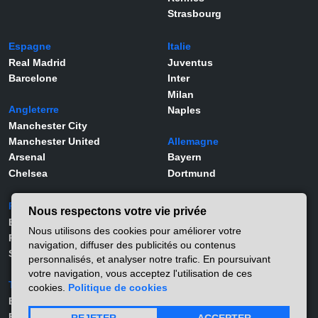
Strasbourg
Espagne
Italie
Real Madrid
Juventus
Barcelone
Inter
Milan
Angleterre
Naples
Manchester City
Manchester United
Allemagne
Arsenal
Bayern
Chelsea
Dortmund
Portugal
Joueurs
Nous respectons votre vie privée
Benfica
Kylian Mbappé
Nous utilisons des cookies pour améliorer votre
Porto
Lamine Yamal
navigation, diffuser des publicités ou contenus
Sporting
Rodrygo
personnalisés, et analyser notre trafic. En poursuivant
Vinicius Jr
votre navigation, vous acceptez l'utilisation de ces
Turquie
Viktor Gyökeres
cookies.
Politique de cookies
Besiktas
Alexander Isak
Fernerbahçe
Matthis Abline