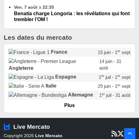
Ven. 7 août
à
22:35
Benatia charge Longoria : les révélations qui font
trembler l’OM !
Les dates du mercato
er
France
15 juin - 1
sept
14 juin - 31
août
Angleterre
er
er
Espagne
1
juil - 1
sept
er
Italie
29 juin - 1
sept
er
Allemagne
1
juil - 31 août
er
Portugal
1
juil - 15 sept
Plus
Pays-Bas
22 juin - 2 sept
Turquie
22 juin - 4 sept
Live Mercato
er
1
juil - 31
Copyright 2026
Live Mercato
.
août
Belgique