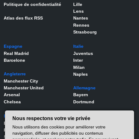
Politique de confidentialité
Lille
Lens
Atlas des flux RSS
Nantes
Rennes
Strasbourg
Espagne
Italie
Real Madrid
Juventus
Barcelone
Inter
Milan
Angleterre
Naples
Manchester City
Manchester United
Allemagne
Arsenal
Bayern
Chelsea
Dortmund
Portugal
Joueurs
Nous respectons votre vie privée
Benfica
Kylian Mbappé
Nous utilisons des cookies pour améliorer votre
Porto
Lamine Yamal
navigation, diffuser des publicités ou contenus
Sporting
Rodrygo