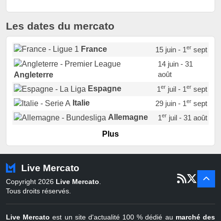
Les dates du mercato
er
France
15 juin - 1
sept
14 juin - 31
août
Angleterre
er
er
Espagne
1
juil - 1
sept
er
Italie
29 juin - 1
sept
er
Allemagne
1
juil - 31 août
er
Portugal
1
juil - 15 sept
Plus
Pays-Bas
22 juin - 2 sept
Turquie
22 juin - 4 sept
Live Mercato
er
1
juil - 31
Copyright 2026
Live Mercato
.
août
Belgique
Tous droits réservés.
Live Mercato
est un site d'actualité 100 % dédié au
marché des