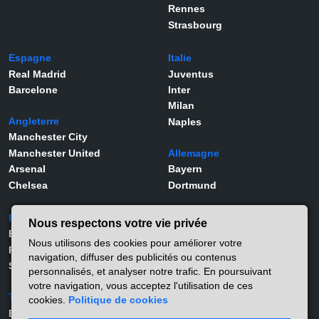
Rennes
Strasbourg
Espagne
Italie
Real Madrid
Juventus
Barcelone
Inter
Milan
Angleterre
Naples
Manchester City
Manchester United
Allemagne
Arsenal
Bayern
Chelsea
Dortmund
Portugal
Joueurs
Nous respectons votre vie privée
Benfica
Kylian Mbappé
Nous utilisons des cookies pour améliorer votre
Porto
Lamine Yamal
navigation, diffuser des publicités ou contenus
Sporting
Rodrygo
personnalisés, et analyser notre trafic. En poursuivant
Vinicius Jr
votre navigation, vous acceptez l'utilisation de ces
Turquie
Viktor Gyökeres
cookies.
Politique de cookies
Besiktas
Alexander Isak