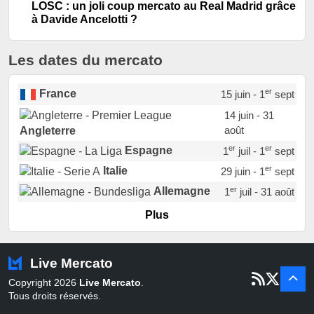
LOSC : un joli coup mercato au Real Madrid grâce
à Davide Ancelotti ?
Les dates du mercato
er
France
15 juin - 1
sept
14 juin - 31
août
Angleterre
er
er
Espagne
1
juil - 1
sept
er
Italie
29 juin - 1
sept
er
Allemagne
1
juil - 31 août
er
Portugal
1
juil - 15 sept
Plus
Pays-Bas
22 juin - 2 sept
Turquie
22 juin - 4 sept
Live Mercato
er
1
juil - 31
Copyright 2026
Live Mercato
.
août
Belgique
Tous droits réservés.