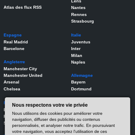
Lens
Atlas des flux RSS
Nantes
Rennes
Strasbourg
Espagne
Italie
Real Madrid
Juventus
Barcelone
Inter
Milan
Angleterre
Naples
Manchester City
Manchester United
Allemagne
Arsenal
Bayern
Chelsea
Dortmund
Portugal
Joueurs
Nous respectons votre vie privée
Benfica
Kylian Mbappé
Nous utilisons des cookies pour améliorer votre
Porto
Lamine Yamal
navigation, diffuser des publicités ou contenus
Sporting
Rodrygo
personnalisés, et analyser notre trafic. En poursuivant
Vinicius Jr
votre navigation, vous acceptez l'utilisation de ces