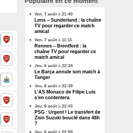
Populaire en ce moment
Ven. 7 août
à
21:40
Lens – Sunderland : la chaîne
TV pour regarder ce match
amical
Ven. 7 août
à
11:11
Rennes – Brentford : la
chaîne TV pour regarder ce
match amical
Jeu. 6 août
à
22:24
Le Barça annule son match à
Tanger
Jeu. 6 août
à
22:39
L’AS Monaco de Filipe Luis
s’en contentera
Jeu. 6 août
à
22:43
PSG : Urgent ! Le transfert de
Zion Suzuki bouclé dans 48h
?
Jeu. 6 août
à
22:50