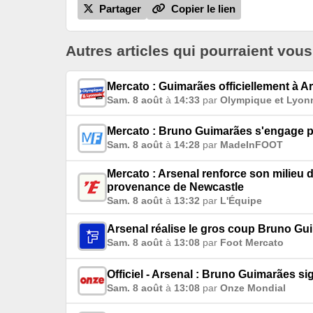
Partager
Copier le lien
Autres articles qui pourraient vous
Mercato : Guimarães officiellement à Ars
Sam. 8 août
à
14:33
par
Olympique et Lyon
Mercato : Bruno Guimarães s'engage po
Sam. 8 août
à
14:28
par
MadeInFOOT
Mercato : Arsenal renforce son milieu 
provenance de Newcastle
Sam. 8 août
à
13:32
par
L'Équipe
Arsenal réalise le gros coup Bruno Gu
Sam. 8 août
à
13:08
par
Foot Mercato
Officiel - Arsenal : Bruno Guimarães sig
Sam. 8 août
à
13:08
par
Onze Mondial