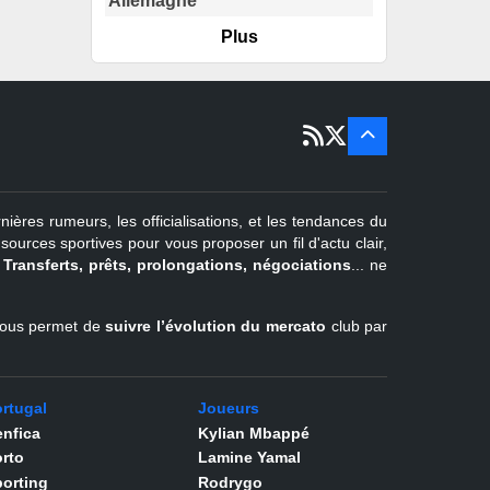
Allemagne
Plus
er
1
juil -
15 sept
Portugal
22 juin - 2
sept
Pays-Bas
22 juin - 4
sept
Turquie
nières rumeurs, les officialisations, et les tendances du
er
1
juil -
urces sportives pour vous proposer un fil d'actu clair,
31 août
.
Transferts, prêts, prolongations, négociations
... ne
Belgique
l vous permet de
suivre l’évolution du mercato
club par
rtugal
Joueurs
nfica
Kylian Mbappé
rto
Lamine Yamal
orting
Rodrygo