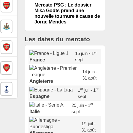
Mercato PSG : Le dossier
Mika Godts prend une
nouvelle tournure à cause de
Jorge Mendes
Les dates du mercato
er
15 juin - 1
sept
France
14 juin -
31 août
Angleterre
er
er
1
juil - 1
sept
Espagne
er
29 juin - 1
sept
Italie
er
1
juil -
31 août