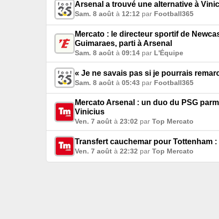
Arsenal a trouvé une alternative à Vini
Sam. 8 août
à
12:12
par
Football365
Mercato : le directeur sportif de Newca
Guimaraes, parti à Arsenal
Sam. 8 août
à
09:14
par
L'Équipe
« Je ne savais pas si je pourrais rema
Sam. 8 août
à
05:43
par
Football365
Mercato Arsenal : un duo du PSG parmi l
Vinicius
Ven. 7 août
à
23:02
par
Top Mercato
Transfert cauchemar pour Tottenham : R
Ven. 7 août
à
22:32
par
Top Mercato