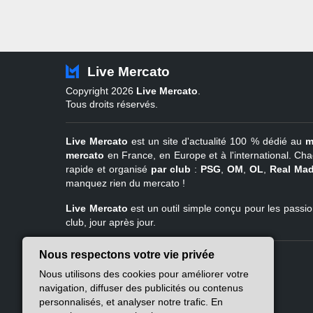
Live Mercato
Copyright 2026
Live Mercato
.
Tous droits réservés.
Live Mercato
est un site d'actualité 100 % dédié au
m
mercato
en France, en Europe et à l'international. Cha
rapide et organisé
par club
:
PSG
,
OM
,
OL
,
Real Mad
manquez rien du mercato !
Live Mercato
est un outil simple conçu pour les passion
club, jour après jour.
Nous respectons votre vie privée
Live Mercato
Ligue 1
Nous utilisons des cookies pour améliorer votre
A propos
PSG
navigation, diffuser des publicités ou contenus
Nous contacter
Marseille
personnalisés, et analyser notre trafic. En
Mentions légales
Lyon