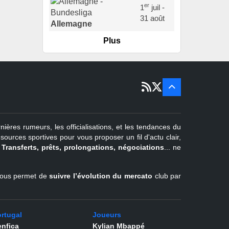
er
1
juil -
31 août
Allemagne
Plus
er
1
juil -
15 sept
Portugal
22 juin - 2
sept
Pays-Bas
22 juin - 4
sept
Turquie
nières rumeurs, les officialisations, et les tendances du
er
1
juil -
urces sportives pour vous proposer un fil d'actu clair,
31 août
.
Transferts, prêts, prolongations, négociations
... ne
Belgique
l vous permet de
suivre l’évolution du mercato
club par
rtugal
Joueurs
nfica
Kylian Mbappé