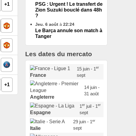
PSG : Urgent ! Le transfert de
+1
Zion Suzuki bouclé dans 48h
?
Jeu. 6 août
à
22:24
Le Barça annule son match à
Tanger
Les dates du mercato
er
15 juin - 1
sept
France
+1
14 juin -
31 août
Angleterre
er
er
1
juil - 1
sept
Espagne
er
29 juin - 1
sept
Italie