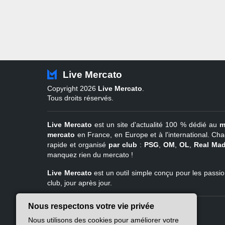
Live Mercato
Copyright 2026
Live Mercato
.
Tous droits réservés.
Live Mercato
est un site d'actualité 100 % dédié au
m
mercato
en France, en Europe et à l'international. Cha
rapide et organisé
par club
:
PSG
,
OM
,
OL
,
Real Mad
manquez rien du mercato !
Live Mercato
est un outil simple conçu pour les passion
club, jour après jour.
Nous respectons votre vie privée
Live Mercato
Ligue 1
Nous utilisons des cookies pour améliorer votre
A propos
PSG