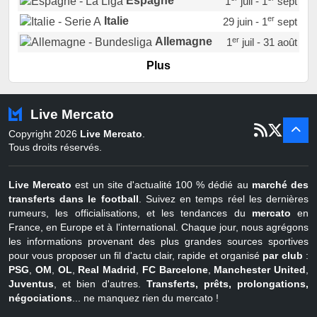
Espagne
1
juil - 1
sept
er
Italie
29 juin - 1
sept
er
Allemagne
1
juil - 31 août
er
Portugal
1
juil - 15 sept
Plus
Pays-Bas
22 juin - 2 sept
Turquie
22 juin - 4 sept
Live Mercato
er
1
juil - 31
Copyright 2026
Live Mercato
.
août
Belgique
Tous droits réservés.
Live Mercato
est un site d'actualité 100 % dédié au
marché des
transferts dans le football
. Suivez en temps réel les dernières
rumeurs, les officialisations, et les tendances du
mercato
en
France, en Europe et à l'international. Chaque jour, nous agrégons
les informations provenant des plus grandes sources sportives
pour vous proposer un fil d'actu clair, rapide et organisé
par club
:
PSG
,
OM
,
OL
,
Real Madrid
,
FC Barcelone
,
Manchester United
,
Juventus
, et bien d'autres.
Transferts, prêts, prolongations,
négociations
... ne manquez rien du mercato !