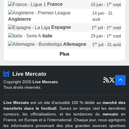
er
France
15 juin - 1
sept
14 juin - 31
août
Angleterre
er
er
Espagne
1
juil - 1
sept
er
Italie
29 juin - 1
sept
er
Allemagne
1
juil - 31 août
er
Portugal
1
juil - 15 sept
Plus
Pays-Bas
22 juin - 2 sept
Turquie
22 juin - 4 sept
Live Mercato
er
1
juil - 31
Copyright 2026
Live Mercato
.
août
Belgique
Tous droits réservés.
Live Mercato
est un site d'actualité 100 % dédié au
marché des
transferts dans le football
. Suivez en temps réel les dernières
rumeurs, les officialisations, et les tendances du
mercato
en
France, en Europe et à l'international. Chaque jour, nous agrégons
les informations provenant des plus grandes sources sportives