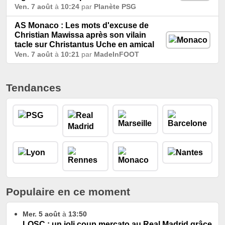
Ven. 7 août
à
10:24
par
Planète PSG
AS Monaco : Les mots d'excuse de
Christian Mawissa après son vilain
tacle sur Christantus Uche en amical
Ven. 7 août
à
10:21
par
MadeInFOOT
Tendances
Populaire en ce moment
Mer. 5 août
à
13:50
LOSC : un joli coup mercato au Real Madrid grâce