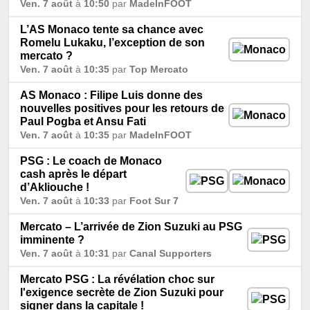
Ven. 7 août
à
10:50
par
MadeInFOOT
L’AS Monaco tente sa chance avec
Romelu Lukaku, l’exception de son
mercato ?
Ven. 7 août
à
10:35
par
Top Mercato
AS Monaco : Filipe Luis donne des
nouvelles positives pour les retours de
Paul Pogba et Ansu Fati
Ven. 7 août
à
10:35
par
MadeInFOOT
PSG : Le coach de Monaco
cash après le départ
d’Akliouche !
Ven. 7 août
à
10:33
par
Foot Sur 7
Mercato – L’arrivée de Zion Suzuki au PSG
imminente ?
Ven. 7 août
à
10:31
par
Canal Supporters
Mercato PSG : La révélation choc sur
l'exigence secrète de Zion Suzuki pour
signer dans la capitale !