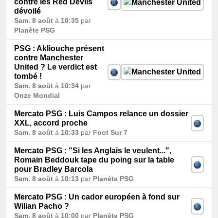
contre les Red Devils
dévoilé
Sam. 8 août
à
10:35
par
Planète PSG
PSG : Akliouche présent
contre Manchester
United ? Le verdict est
tombé !
Sam. 8 août
à
10:34
par
Onze Mondial
Mercato PSG : Luis Campos relance un dossier
XXL, accord proche
Sam. 8 août
à
10:33
par
Foot Sur 7
Mercato PSG : "Si les Anglais le veulent...",
Romain Beddouk tape du poing sur la table
pour Bradley Barcola
Sam. 8 août
à
10:13
par
Planète PSG
Mercato PSG : Un cador européen à fond sur
Wilian Pacho ?
Sam. 8 août
à
10:00
par
Planète PSG