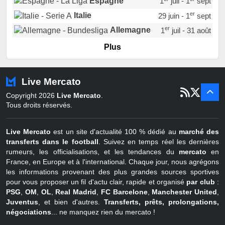
Espagne
1
juil - 1
sept
er
Italie
29 juin - 1
sept
er
Allemagne
1
juil - 31 août
er
Portugal
1
juil - 15 sept
Plus
Pays-Bas
22 juin - 2 sept
Turquie
22 juin - 4 sept
Live Mercato
er
1
juil - 31
Copyright 2026
Live Mercato
.
août
Belgique
Tous droits réservés.
Live Mercato
est un site d'actualité 100 % dédié au
marché des
transferts dans le football
. Suivez en temps réel les dernières
rumeurs, les officialisations, et les tendances du
mercato
en
France, en Europe et à l'international. Chaque jour, nous agrégons
les informations provenant des plus grandes sources sportives
pour vous proposer un fil d'actu clair, rapide et organisé
par club
:
PSG
,
OM
,
OL
,
Real Madrid
,
FC Barcelone
,
Manchester United
,
Juventus
, et bien d'autres.
Transferts, prêts, prolongations,
négociations
... ne manquez rien du mercato !