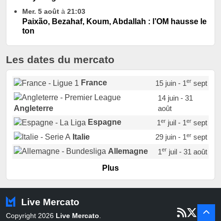
Mer. 5 août
à
21:03
Paixão, Bezahaf, Koum, Abdallah : l’OM hausse le
ton
Les dates du mercato
er
France
15 juin - 1
sept
14 juin - 31
août
Angleterre
er
er
Espagne
1
juil - 1
sept
er
Italie
29 juin - 1
sept
er
Allemagne
1
juil - 31 août
er
Portugal
1
juil - 15 sept
Plus
Pays-Bas
22 juin - 2 sept
Turquie
22 juin - 4 sept
Live Mercato
er
1
juil - 31
Copyright 2026
Live Mercato
.
août
Belgique