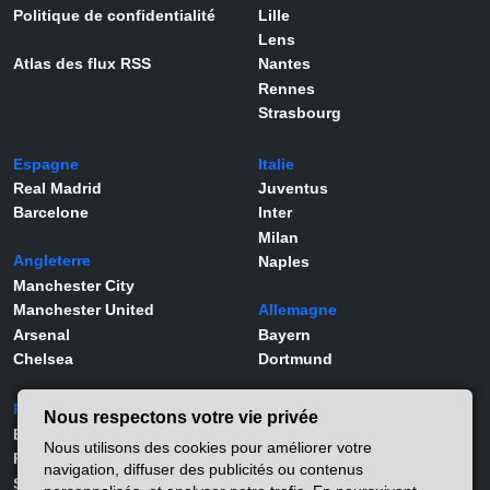
Politique de confidentialité
Lille
Lens
Atlas des flux RSS
Nantes
Rennes
Strasbourg
Espagne
Italie
Real Madrid
Juventus
Barcelone
Inter
Milan
Angleterre
Naples
Manchester City
Manchester United
Allemagne
Arsenal
Bayern
Chelsea
Dortmund
Portugal
Joueurs
Nous respectons votre vie privée
Benfica
Kylian Mbappé
Nous utilisons des cookies pour améliorer votre
Porto
Lamine Yamal
navigation, diffuser des publicités ou contenus
Sporting
Rodrygo