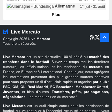
er
Allemagne
1
juil - 31 août
er
Portugal
1
juil - 15 sept
Plus
Pays-Bas
22 juin - 2 sept
Turquie
22 juin - 4 sept
Live Mercato
er
1
juil - 31
Copyright 2026
Live Mercato
.
août
Belgique
Tous droits réservés.
Live Mercato
est un site d'actualité 100 % dédié au
marché des
transferts dans le football
. Suivez en temps réel les dernières
rumeurs, les officialisations, et les tendances du
mercato
en
France, en Europe et à l'international. Chaque jour, nous agrégons
les informations provenant des plus grandes sources sportives
pour vous proposer un fil d'actu clair, rapide et organisé
par club
:
PSG
,
OM
,
OL
,
Real Madrid
,
FC Barcelone
,
Manchester United
,
Juventus
, et bien d'autres.
Transferts, prêts, prolongations,
négociations
... ne manquez rien du mercato !
Live Mercato
est un outil simple conçu pour les passionnés de
football qui veulent aller à l'essentiel. Actualisé en continu, il vous