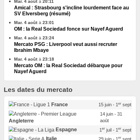
Mar. 4 août
à
20:11
Amical : Strasbourg s'incline lourdement face au
SV Elversberg (résumé)
Mar. 4 août
à
23:01
OM : la Real Sociedad fonce sur Nayef Aguerd
Mar. 4 août
à
23:24
Mercato PSG : Liverpool veut aussi recruter
Ibrahim Mbaye
Mar. 4 août
à
23:18
Mercato OM : la Real Sociedad débarque pour
Nayef Aguerd
Les dates du mercato
er
France
15 juin - 1
sept
14 juin - 31
août
Angleterre
er
er
Espagne
1
juil - 1
sept
er
Italie
29 juin - 1
sept