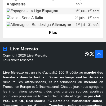
août
Angleterre
er
er
Espagne
1
juil - 1
sept
er
Italie
29 juin - 1
sept
er
Allemagne
1
juil - 31 août
er
Portugal
1
juil - 15 sept
Plus
Pays-Bas
22 juin - 2 sept
Turquie
22 juin - 4 sept
Live Mercato
er
1
juil - 31
Copyright 2026
Live Mercato
.
août
Belgique
Tous droits réservés.
Live Mercato
est un site d'actualité 100 % dédié au
marché des
transferts dans le football
. Suivez en temps réel les dernières
rumeurs, les officialisations, et les tendances du
mercato
en
France, en Europe et à l'international. Chaque jour, nous agrégons
les informations provenant des plus grandes sources sportives
pour vous proposer un fil d'actu clair, rapide et organisé
par club
:
PSG
,
OM
,
OL
,
Real Madrid
,
FC Barcelone
,
Manchester United
,
Juventus
, et bien d'autres.
Transferts, prêts, prolongations,