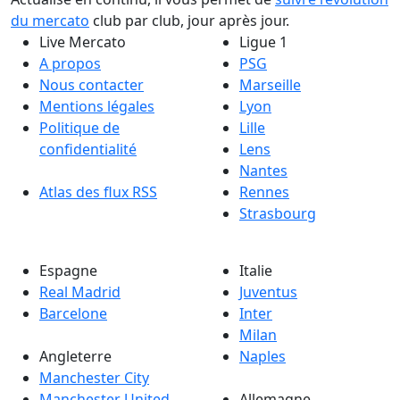
du mercato
club par club, jour après jour.
Live Mercato
Ligue 1
A propos
PSG
Nous contacter
Marseille
Mentions légales
Lyon
Politique de
Lille
confidentialité
Lens
Nantes
Atlas des flux RSS
Rennes
Strasbourg
Espagne
Italie
Real Madrid
Juventus
Barcelone
Inter
Milan
Angleterre
Naples
Manchester City
Manchester United
Allemagne