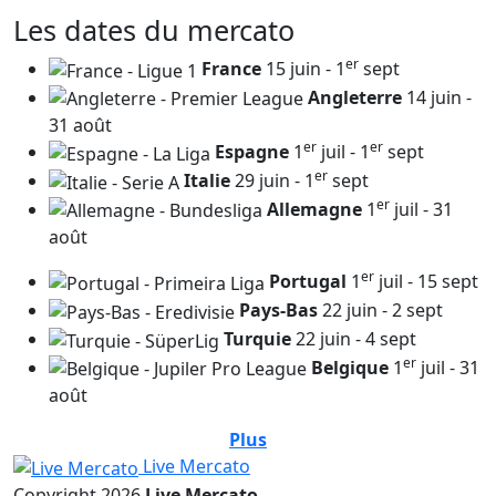
Les dates du mercato
er
France
15 juin - 1
sept
Angleterre
14 juin -
31 août
er
er
Espagne
1
juil - 1
sept
er
Italie
29 juin - 1
sept
er
Allemagne
1
juil - 31
août
er
Portugal
1
juil - 15 sept
Pays-Bas
22 juin - 2 sept
Turquie
22 juin - 4 sept
er
Belgique
1
juil - 31
août
Plus
Live Mercato
Copyright 2026
Live Mercato
.