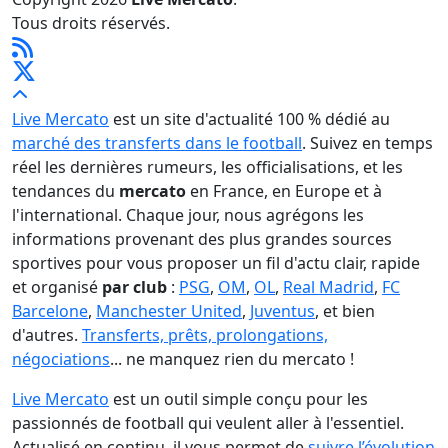
Tous droits réservés.
Live Mercato
est un site d'actualité 100 % dédié au
marché des transferts dans le football
. Suivez en temps
réel les dernières rumeurs, les officialisations, et les
tendances du
mercato
en France, en Europe et à
l'international. Chaque jour, nous agrégons les
informations provenant des plus grandes sources
sportives pour vous proposer un fil d'actu clair, rapide
et organisé
par club
:
PSG
,
OM
,
OL
,
Real Madrid
,
FC
Barcelone
,
Manchester United
,
Juventus
, et bien
d'autres.
Transferts, prêts, prolongations,
négociations
... ne manquez rien du mercato !
Live Mercato
est un outil simple conçu pour les
passionnés de football qui veulent aller à l'essentiel.
Actualisé en continu, il vous permet de
suivre l’évolution