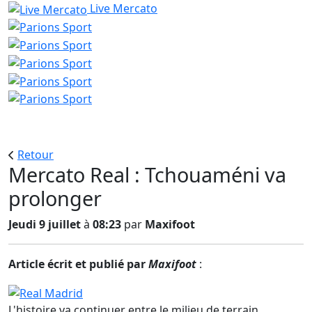
Live Mercato
Retour
Mercato Real : Tchouaméni va
prolonger
Jeudi 9 juillet
à
08:23
par
Maxifoot
Article écrit et publié par
Maxifoot
:
L'histoire va continuer entre le milieu de terrain